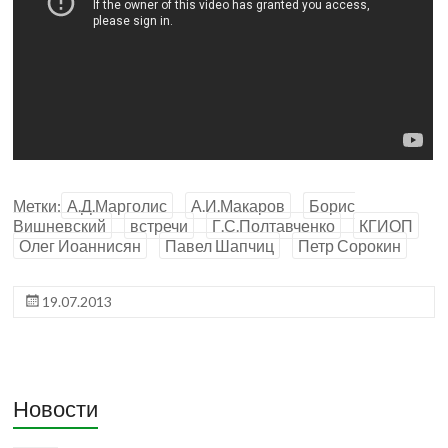
Метки:
А.Д.Марголис
А.И.Макаров
Борис
Вишневский
встречи
Г.С.Полтавченко
КГИОП
Олег Иоаннисян
Павел Шапчиц
Петр Сорокин
19.07.2013
Новости