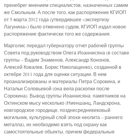
пренебрег мнением специалистов, назначенных самим
же Смольным. А после того, как распоряжение КГИОП
от 5 марта 2012 года (утвердившее «экспертизу
Лагунина») было отменено судом, КГИОП издал новое
распоряжение фактически того же содержания.
Марголис передал губернатору отчет рабочей группы
Совета под руководством Олега Иоаннисяна (в составе
группы – Вадим Знаменов, Александр Кононов,
Алексей Ковалев, Борис Николащенко), созданной в
октябре 2011 года для оценки ситуации. В нем
проанализированы и материалы Петра Сорокина, и
Натальи Соловьевой (она вела раскопки после
Сорокина). Вывод группы Иоаннисяна: памятников на
Охтинском мысу несколько (Ниеншанц, Ландскрона,
новгородское городище, позднесредневековый
могильник, культурный слой эпохи неолита – раннего
металла), их необходимо взять под охрану как
самостоятельные объекты, причем федеральные