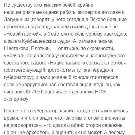
По существу плоткинских речей: крайне
нелицеприятные оценки работы экспертов во главе с
Лагуниным (говорят, у него сегодня в Пскове большие
проблемы с рукоподаванием) были даны вовсе не
«Новой газетой», а Советом по культурному наследию,
а затем Куйбышевским судом. А, излагая письмо
Шестакова, Плоткин, — опять же, по скромности, —
умолчал, что является учредителем и членом ученого
совета того самого «Национального союза экспертов»
(соответствующий протокол мы тут же передали
губернатору), и налицо явный конфликт интересов,
если не коррупционная составляющая: ведь он, как
чиновник КГИОП, оценивает сделанную НСЭ
экспертизу.
После этого губернатор заявил, что у него закончилось
время, и что он видит, что «за этим столом оппоненты
не договорятся». Что доводы обеих сторон серьезны,
но он «не археолог», и оценить их не может. А посему –