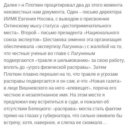
Далее г-н Плоткин процитировал два до этого момента
неизвестных нам документа. Один – письмо директора
ИИМК Евгения Носова, с выводом о присвоении
Охтинскому мысу статуса «достопримечательного
места». Второй – письмо президента «Национального
союза экспертов» Шестакова (именно эта организация
обеспечивала «экспертизу Лагунина») с жалобой на то,
что честные ученые во главе с Лагуниным
подвергаются «травле и шельмованию» за свою работу,
вплоть до «угроз физической расправы». Затем
Плоткин плавно перешел на то, что травле и угрозам
расправы подвергается и он сам, и что «Новая газета»
в лице Вишневского на него «клевещет», пороча его
честное и незапятнанное имя. На этом месте я
предложил ему встретиться в суде, и пожалел об
отсутствии Белецкого: «расправа» могла стать фактом
прямо на глазах у губернатора, что сильно оживило бы
встречу, хотя, наверное, и слегка ее скомкало…