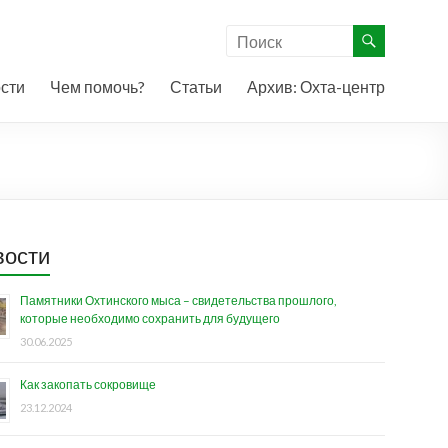
сти
Чем помочь?
Статьи
Архив: Охта-центр
вости
Памятники Охтинского мыса – свидетельства прошлого,
которые необходимо сохранить для будущего
30.06.2025
Как закопать сокровище
23.12.2024