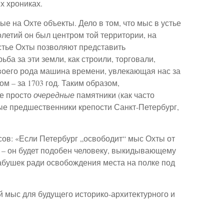
х хрониках.
ые на Охте объекты. Дело в том, что мыс в устье
олетий он был центром той территории, на
стье Охты позволяют представить
ьба за эти земли, как строили, торговали,
своего рода машина времени, увлекающая нас за
м – за 1703 год. Таким образом,
не просто
очередные
памятники (как часто
ые предшественники крепости Санкт-Петербург,
сов: «Если Петербург „освободит“ мыс Охты от
у – он будет подобен человеку, выкидывающему
бушек ради освобождения места на полке под
 мыс для будущего историко-архитектурного и