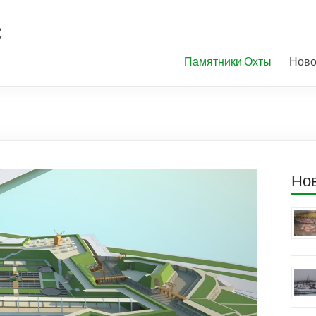
с
Памятники Охты
Ново
Но