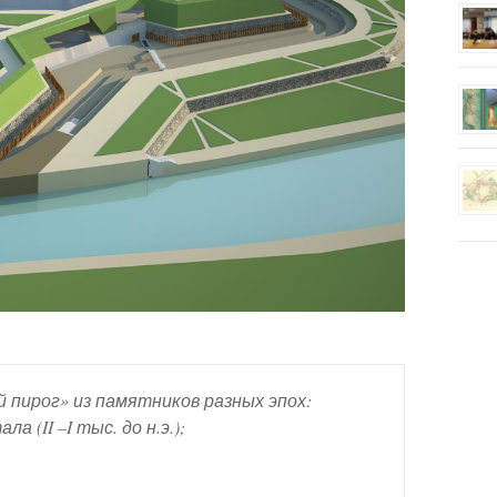
 пирог» из памятников разных эпох:
 (II –I тыс. до н.э.);