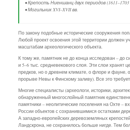
• Крепость Ниеншанц двух периодов (1611–1703 г
• Могильник XVI–XVII вв.
По закону подобные исторические сооружения поп
Любой проект освоения этой территории должен уч
масштабам археологического объекта.
К тому же, памятник не до конца исследован – до си
и 5–6 тыс. средневекового слоя. Эти слои хранят
предков, но о древнем климате, о флоре и фауне, о
прорыве Невы к Финскому заливу). Все это требуе
Многие специалисты (археологи, историки, архите
обнаруженный многослойный памятник единственн
памятники – неолитические поселения на Охте – в
России объектов с сохранившимися остатками дере
А западно-европейских деревоземляных крепостей
Ландскрона, не сохранилось больше нигде. Тем бо