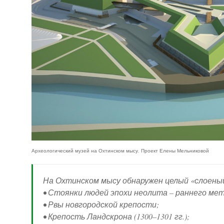
Археологический музей на Охтинском мысу. Проект Елены Мельниковой
На Охтинском мысу обнаружен целый «слоеный
• Стоянки людей эпохи неолита – раннего метала
• Рвы новгородской крепости;
• Крепость Ландскрона (1300–1301 гг.);