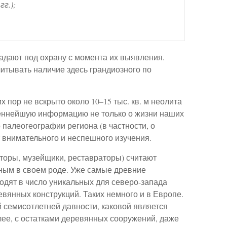
г.);
адают под охрану с момента их выявления.
итывать наличие здесь грандиозного по
х пор не вскрыто около 10–15 тыс. кв. м неолита
 ценнейшую информацию не только о жизни наших
 палеогеографии региона (в частности, о
т внимательного и неспешного изучения.
кторы, музейщики, реставраторы) считают
ым в своем роде. Уже самые древние
ходят в число уникальных для северо-запада
вянных конструкций. Таких немного и в Европе.
 семисотлетней давности, каковой является
лее, с остатками деревянных сооружений, даже