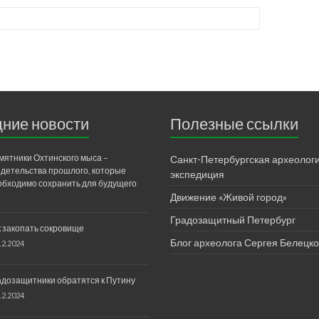
ние новости
Полезные ссылки
мятники Охтинского мыса –
Санкт-Петербургская археолог
идетельства прошлого, которые
экспедиция
обходимо сохранить для будущего
Движение «Живой город»
Градозащитный Петербург
к закопать сокровище
Блог археолога Сергея Белецко
12.2024
адозащитники обратятся к Путину
12.2024