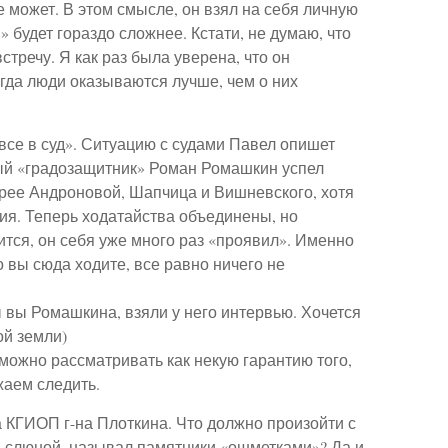
е может. В этом смысле, он взял на себя личную
» будет гораздо сложнее. Кстати, не думаю, что
стречу. Я как раз была уверена, что он
огда люди оказываются лучше, чем о них
, все в суд». Ситуацию с судами Павел опишет
мый «градозащитник» Роман Ромашкин успел
рее Андроновой, Шапчица и Вишневского, хотя
ия. Теперь ходатайства объединены, но
ится, он себя уже много раз «проявил». Именно
о вы сюда ходите, все равно ничего не
 вы Ромашкина, взяли у него интервью. Хочется
ой земли)
можно рассматривать как некую гарантию того,
жаем следить.
ка КГИОП г-на Плоткина. Что должно произойти с
 слюной, называл памятники «ошметками»? Да и