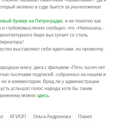
оторый активно в суде бьется за
уничтожение
овый бункер на Петроградке
, и не понятно как
а и глубокомысленно сообщил, что «Ниеншанц –
 архитектурного бюро выступает со столь
бернатора?
ростно выставляют себя идиотами, но промолчу.
ародную книгу: диск с фильмом «Пять тысяч лет
пятью тысячами подписей, собранных на нашем и
, но и комментарии. Вряд ли у администрации
 пусть услышат голос народа хотя бы таким
о-прежнему можно
здесь
.
ко
КГИОП
Ольга Андронова
Павел