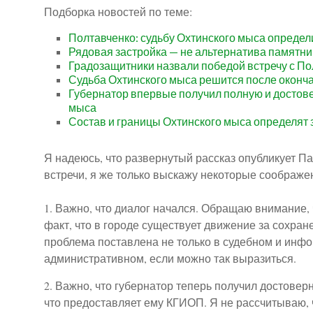
Подборка новостей по теме:
Полтавченко: судьбу Охтинского мыса определ
Рядовая застройка — не альтернатива памятн
Градозащитники назвали победой встречу с По
Судьба Охтинского мыса решится после оконч
Губернатор впервые получил полную и достов
мыса
Состав и границы Охтинского мыса определят 
Я надеюсь, что развернутый рассказ опубликует П
встречи, я же только выскажу некоторые соображе
1. Важно, что диалог начался. Обращаю внимание, 
факт, что в городе существует движение за сохра
проблема поставлена не только в судебном и инф
административном, если можно так выразиться.
2. Важно, что губернатор теперь получил достовер
что предоставляет ему КГИОП. Я не рассчитываю, ч