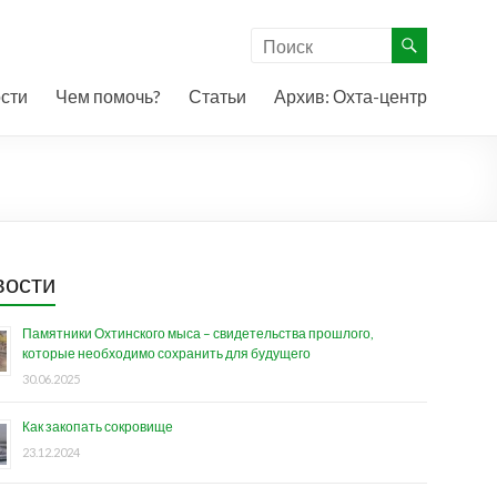
сти
Чем помочь?
Статьи
Архив: Охта-центр
вости
Памятники Охтинского мыса – свидетельства прошлого,
которые необходимо сохранить для будущего
30.06.2025
Как закопать сокровище
23.12.2024