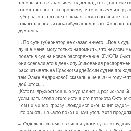
теперь, что не знал,
что
отдает под снос, он тоже н
ответственность за проблему, и теперь «умыть руки
губернатор этого не понимал, когда согласился на в
откажется под каким-нибудь предлогом. Хорошо, к
думаешь.
3. По сути губернатор не сказал ничего. «Все в суд
лучше меня, могу только напомнить, что неулови
подать в суд на новое распоряжение КГИОПа быст
они сделали это в день опубликования распоряжен
рассчитывать на Красногвардейский суд не приход
там Ольге Андроновой сказали еще в 2009 году «чт
добьетесь».
(Кстати, дружественные журналисты, разыскали бы
услышать слова этого истинного патриота Охтинск
Тем не менее, фразу «дождемся окончания судов» 
что работы на Охте пока не начнутся. Хотя продол
4. Отдельно, конечно, хочется упомянуть сотрудни
профессиональным археологом, чтобы он, брызгая