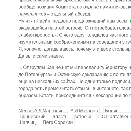
вообще позиция Комитета
по охране
памятников, к
памятников
– отдельный абсурд.
Ну и г-н Явейн, недавно предложивший нам всем
н
оказавшийся на этой встрече. Он потребовал слов
слабая крепость». С чего вдруг владелец частного
изумительными соображениями на совещании у гу
Я, конечно, догадываюсь, почему эти двое столь я
Да вы и сами знаете.
5. От группы башне.нет мы передали губернатору н
до Петербурга» и Охтинскую декларацию с почти 
еще на нескольких сайтах. Не одни только подписи
города есть время читать отзывы в интернете, так
образом. Кстати, присоединиться к декларации п
Метки:
А.Д.Марголис
А.И.Макаров
Борис
Вишневский
власть
встречи
Г.С.Полтавчен
Шапчиц
Петр Сорокин