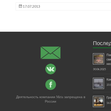
17.07.2013
Послед
Па
св
не
30.06.2025
Ка
23.
Деятельность компании Meta запрещена в
Гр
России
16.