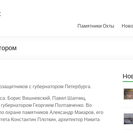
с
Памятники Охты
Ново
атором
Но
озащитников с губернатором Петербурга.
ыса: Борис Вишневский, Павел Шапчиц,
 губернатором Георгием Полтавченко. Во
 по охране памятников Александр Макаров, его
тета Константин Плоткин, архитектор Никита