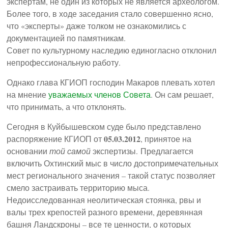
экспертам, не один из которых не является археологом.
Более того, в ходе заседания стало совершенно ясно,
что «эксперты» даже толком не ознакомились с
документацией по памятникам.
Совет по культурному наследию единогласно отклонил
непрофессиональную работу.
Однако глава КГИОП господин Макаров плевать хотел
на мнение
уважаемых членов Совета
. Он сам решает,
что принимать, а что отклонять.
Сегодня в Куйбышевском суде было представлено
05.03.2012
распоряжение КГИОП от
, принятое на
основании
той самой
экспертизы. Предлагается
включить Охтинский мыс в число достопримечательных
мест регионального значения – такой статус позволяет
смело застраивать территорию мыса.
Недоисследованная неолитическая стоянка, рвы и
валы трех крепостей разного времени, деревянная
башня Ландскроны – все те ценности, о которых