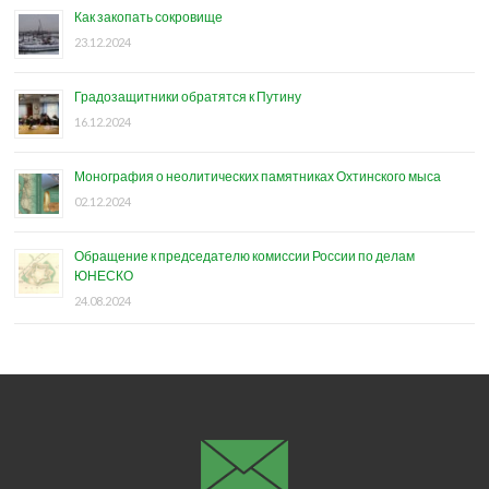
Как закопать сокровище
23.12.2024
Градозащитники обратятся к Путину
16.12.2024
Монография о неолитических памятниках Охтинского мыса
02.12.2024
Обращение к председателю комиссии России по делам
ЮНЕСКО
24.08.2024