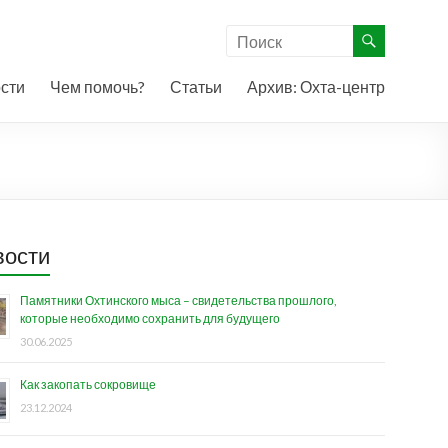
сти
Чем помочь?
Статьи
Архив: Охта-центр
вости
Памятники Охтинского мыса – свидетельства прошлого,
которые необходимо сохранить для будущего
30.06.2025
Как закопать сокровище
23.12.2024