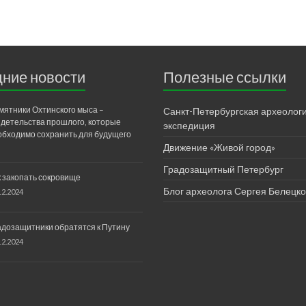
ние новости
Полезные ссылки
мятники Охтинского мыса –
Санкт-Петербургская археолог
идетельства прошлого, которые
экспедиция
обходимо сохранить для будущего
Движение «Живой город»
Градозащитный Петербург
к закопать сокровище
Блог археолога Сергея Белецко
12.2024
адозащитники обратятся к Путину
12.2024