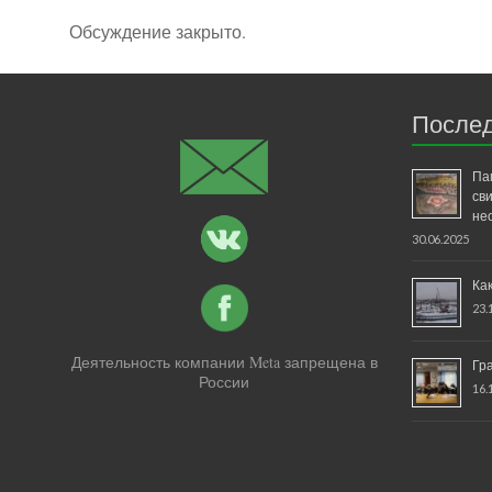
Обсуждение закрыто.
Послед
Па
св
не
30.06.2025
Ка
23.
Деятельность компании Meta запрещена в
Гр
России
16.