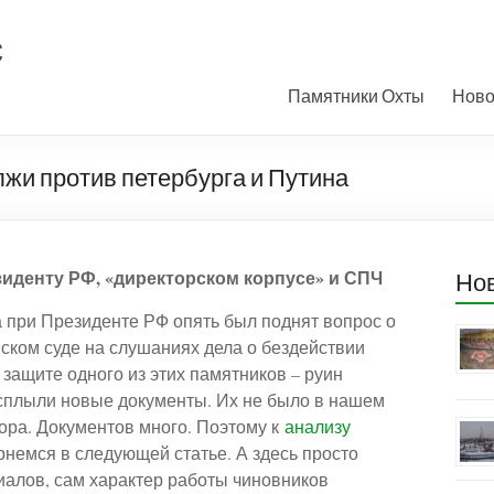
с
Памятники Охты
Ново
лжи против петербурга и Путина
езиденту РФ, «директорском корпусе» и СПЧ
Но
а при Президенте РФ опять был поднят вопрос о
ском суде на слушаниях дела о бездействии
защите одного из этих памятников – руин
сплыли новые документы. Их не было в нашем
ра. Документов много. Поэтому к
анализу
немся в следующей статье. А здесь просто
алов, сам характер работы чиновников