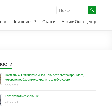
сти
Чем помочь?
Статьи
Архив: Охта-центр
вости
Памятники Охтинского мыса – свидетельства прошлого,
которые необходимо сохранить для будущего
30.06.2025
Как закопать сокровище
23.12.2024