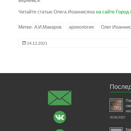
вернемся.
Читайте статью Олега Иоаннисяна
на сайте Город-
Метки:
А.И.Макаров
археология
Олег Иоанни
14.12.2021
Послед
Па
св
не
30.06.2025
Ка