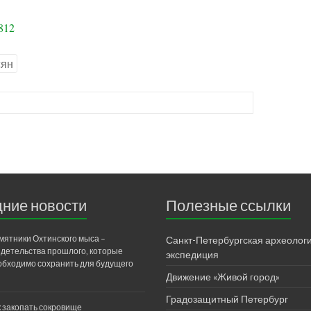
812
сян
ние новости
Полезные ссылки
мятники Охтинского мыса –
Санкт-Петербургская археолог
идетельства прошлого, которые
экспедиция
обходимо сохранить для будущего
Движение «Живой город»
Градозащитный Петербург
к закопать сокровище