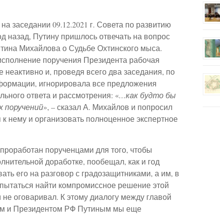
а заседании 09.12.2021 г. Совета по развитию
од назад, Путину пришлось отвечать на вопрос
нтина Михайлова о Судьбе Охтинского мыса.
о исполнение поручения Президента рабочая
 неактивно и, проведя всего два заседания, по
нформации, игнорировала все предложения
льного ответа и рассмотрения: «
…как будто бы
х поручений
», – сказал А. Михайлов и попросил
я к нему и организовать полноценное экспертное
о проработан порученцами для того, чтобы
лнительной доработке, пообещал, как и год
ать его на разговор с градозащитниками, а им, в
опытаться найти компромиссное решение этой
 не оговаривал. К этому диалогу между главой
м и Президентом РФ Путиным мы еще