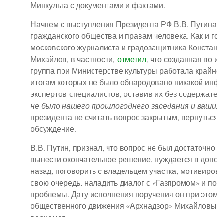
Минкульта с документами и фактами.
Начнем с выступления Президента РФ В.В. Путина н
гражданского общества и правам человека. Как и г
московского журналиста и градозащитника Конста
Михайлов, в частности,
отметил
, что созданная в
группа при Министерстве культуры работала крайне
итогам которых не было обнародовано никакой и
экспертов-специалистов, оставив их без содержате
не было нашего прошлогоднего заседания и ваши
президента не считать вопрос закрытым, вернутьс
обсуждение.
В.В. Путин, признал, что вопрос не был достаточн
вынести окончательное решение, нуждается в допо
назад, поговорить с владельцем участка, мотивиров
свою очередь, наладить диалог с «Газпромом» и п
проблемы. Дату исполнения поручения он при этом
общественного движения «Архнадзор» Михайловы