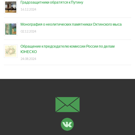
Градозащитники обратятся к Путину
16.12.2024
Монография о неолитических памятниках Охтинского мыса
02.12.2024
Обращение к председателю комиссии России по делам
ЮНЕСКО
24.08.2024