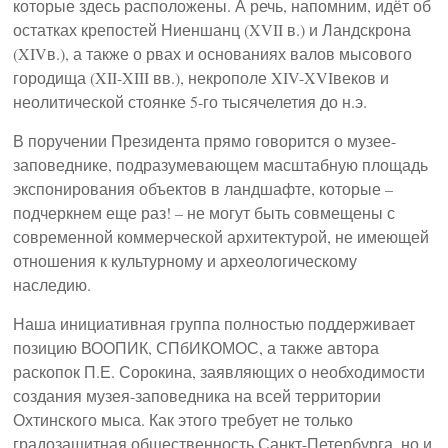
которые здесь расположены. А речь, напомним, идёт об
остатках крепостей Ниеншанц (XVII в.) и Ландскрона
(XIVв.), а также о рвах и основаниях валов мысового
городища (XII-XIII вв.), некрополе XIV-XVIвеков и
неолитической стоянке 5-го тысячелетия до н.э.
В поручении Президента прямо говорится о музее-
заповеднике, подразумевающем масштабную площадь
экспонирования объектов в ландшафте, которые –
подчеркнем еще раз! – не могут быть совмещены с
современной коммерческой архитектурой, не имеющей
отношения к культурному и археологическому
наследию.
Наша инициативная группа полностью поддерживает
позицию ВООПИК, СПбИКОМОС, а также автора
раскопок П.Е. Сорокина, заявляющих о необходимости
создания музея-заповедника на всей территории
Охтинского мыса. Как этого требует не только
градозащитная общественность Санкт-Петербурга, но и