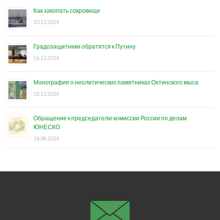
Как закопать сокровище
23.12.2024
Градозащитники обратятся к Путину
16.12.2024
Монография о неолитических памятниках Охтинского мыса
02.12.2024
Обращение к председателю комиссии России по делам
ЮНЕСКО
24.08.2024