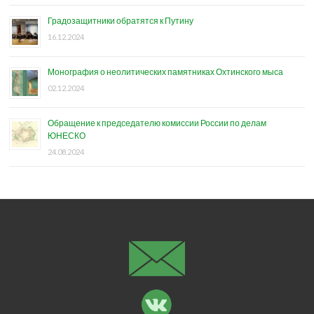
Градозащитники обратятся к Путину
16.12.2024
Монография о неолитических памятниках Охтинского мыса
02.12.2024
Обращение к председателю комиссии России по делам
ЮНЕСКО
24.08.2024