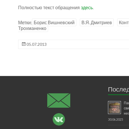
Полностью текст обращения
здесь
.
Метки:
Борис Вишневский
В.Я. Дмитриев
Конт
Трохманенко
05.07.2013
Послед
Па
св
не
30.06.2025