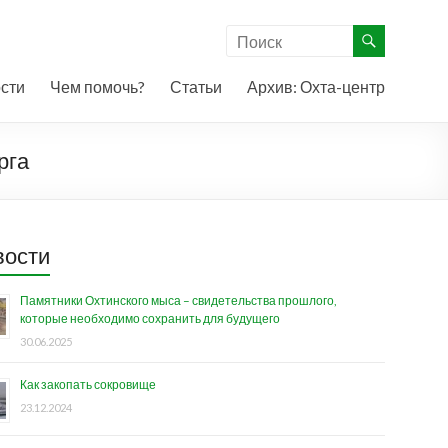
сти
Чем помочь?
Статьи
Архив: Охта-центр
рга
вости
Памятники Охтинского мыса – свидетельства прошлого,
которые необходимо сохранить для будущего
30.06.2025
Как закопать сокровище
23.12.2024