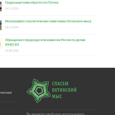
Градозащитники обратятся к Путину
16.12.2024
Монография о неолитических памятниках Охтинского мыса
02.12.2024
Обращение к председателю комиссии России по делам
ЮНЕСКО
24.08.2024
ическая
Вы можете свободно использовать