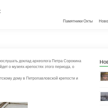
с
Памятники Охты
Ново
т послушать доклад археолога Петра Сорокина
Но
йдет о музеях-крепостях этого периода, о
нтскому дому в Петропавловской крепости и