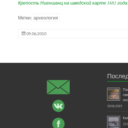
Крепость Ниеншанц на шведской карте 1681 года
Метки:
археология
09.06.2010
Послед
Па
св
не
30.06.2025
Ка
23.