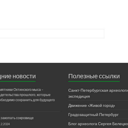
ние новости
Полезные ссылки
мятники Охтинского мыса –
Санкт-Петербургская археолог
идетельства прошлого, которые
экспедиция
обходимо сохранить для будущего
Движение «Живой город»
Градозащитный Петербург
к закопать сокровище
Блог археолога Сергея Белецко
12.2024