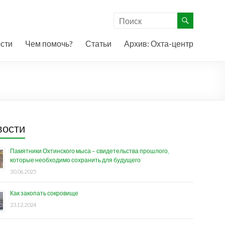
сти
Чем помочь?
Статьи
Архив: Охта-центр
вости
Памятники Охтинского мыса – свидетельства прошлого,
которые необходимо сохранить для будущего
30.06.2025
Как закопать сокровище
23.12.2024