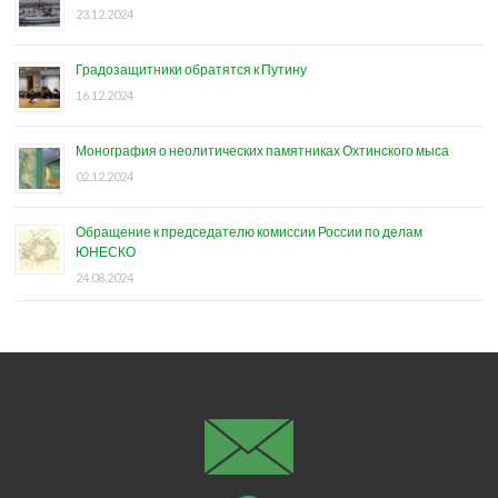
23.12.2024
Градозащитники обратятся к Путину
16.12.2024
Монография о неолитических памятниках Охтинского мыса
02.12.2024
Обращение к председателю комиссии России по делам
ЮНЕСКО
24.08.2024