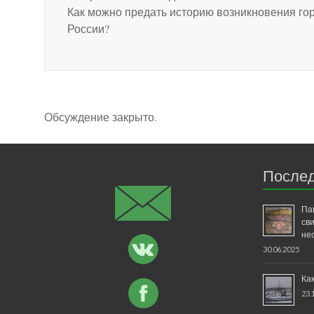
Как можно предать историю возникновения го
России?
Обсуждение закрыто.
Послед
Па
св
не
30.06.2025
Ка
23.