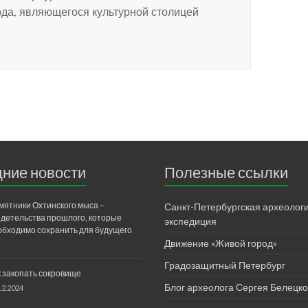
рда, являющегося культурной столицей
ние новости
Полезные ссылки
мятники Охтинского мыса –
Санкт-Петербургская археолог
идетельства прошлого, которые
экспедиция
обходимо сохранить для будущего
Движение «Живой город»
Градозащитный Петербург
к закопать сокровище
Блог археолога Сергея Белецко
12.2024