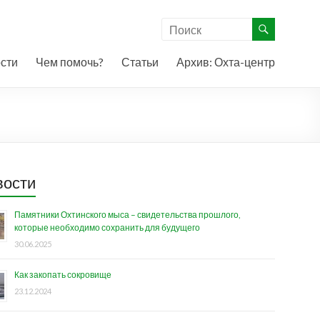
сти
Чем помочь?
Статьи
Архив: Охта-центр
вости
Памятники Охтинского мыса – свидетельства прошлого,
которые необходимо сохранить для будущего
30.06.2025
Как закопать сокровище
23.12.2024