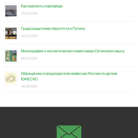
Как закопать сокровище
23.12.2024
Градозащитники обратятся к Путину
16.12.2024
Монография о неолитических памятниках Охтинского мыса
02.12.2024
Обращение к председателю комиссии России по делам
ЮНЕСКО
24.08.2024