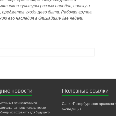
мятников культуры разных народов, поиску и
й, предметов уходящего быта. Рабочая группа
ию его наследия в ближайшие две недели
ние новости
Полезные ссылки
мятники Охтинского мыса –
Санкт-Петербургская археолог
идетельства прошлого, которые
экспедиция
обходимо сохранить для будущего