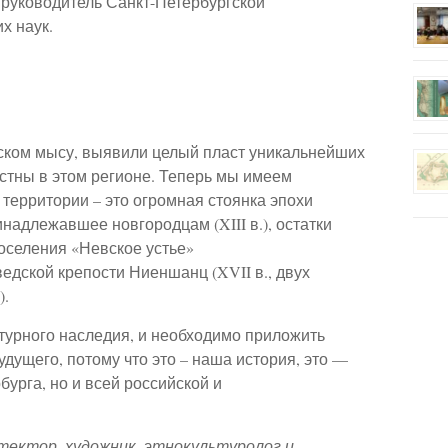
 руководитель Санкт-Петербургской
х наук.
ском мысу, выявили целый пласт уникальнейших
стны в этом регионе. Теперь мы имеем
территории – это огромная стоянка эпохи
надлежавшее новгородцам (XIII в.), остатки
поселения «Невское устье»
едской крепости Ниеншанц (XVII в., двух
).
турного наследия, и необходимо приложить
будущего, потому что это – наша история, это —
урга, но и всей российской и
итектор, художник, этнокультуролог и