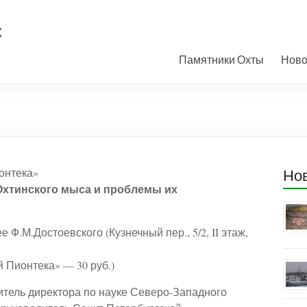
с
Памятники Охты
Ново
ионтека»
Но
Охтинского мыса и проблемы их
Ф.М.Достоевского (Кузнечный пер., 5/2, II этаж,
 Пионтека» — 30 руб.)
титель директора по науке Северо-Западного