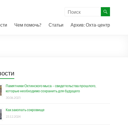
сти
Чем помочь?
Статьи
Архив: Охта-центр
вости
Памятники Охтинского мыса – свидетельства прошлого,
которые необходимо сохранить для будущего
30.06.2025
Как закопать сокровище
23.12.2024