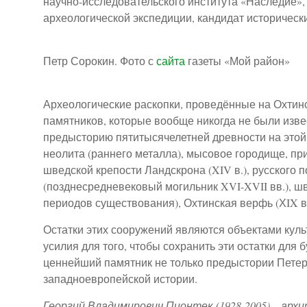
научно-исследовательского института «Наследие»,
археологической экспедиции, кандидат исторически
Петр Сорокин. Фото с
сайта
газеты «Мой район»
Археологические раскопки, проведённые на Охтин
памятников, которые вообще никогда не были изве
предысторию пятитысячелетней древности на этой 
неолита (раннего металла), мысовое городище, при
шведской крепости Ландскрона (XIV в.), русского 
(позднесредневековый могильник XVI-XVII вв.), шв
периодов существования), Охтинская верфь (ХIX в
Остатки этих сооружений являются объектами куль
усилия для того, чтобы сохранить эти остатки для 
ценнейший памятник не только предыстории Петерб
западноевропейской истории.
Георгий Владимирович Пионтек (1928-2005) – арх