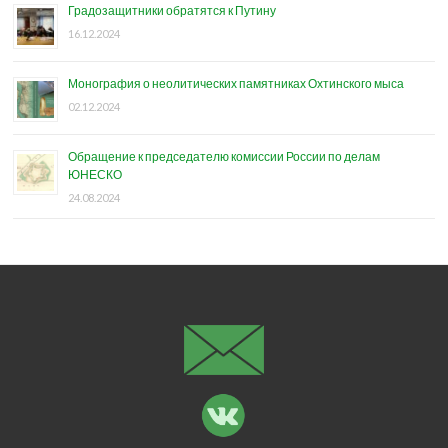
Градозащитники обратятся к Путину
16.12.2024
Монография о неолитических памятниках Охтинского мыса
02.12.2024
Обращение к председателю комиссии России по делам
ЮНЕСКО
24.08.2024