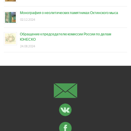
Монография о неолитических памятниках Охтинского мыса
02.12.2024
Обращение к председателю комиссии России по делам
ЮНЕСКО
24.08.2024