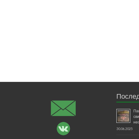
Послед
Па
св
не
30.06.2025