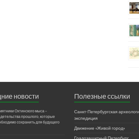
ние новости
Полезные ссылки
мятники Охтинского мыса –
Санкт-Петербургская археолог
идетельства прошлого, которые
экспедиция
обходимо сохранить для будущего
Движение «Живой город»
Градозащитный Петербург