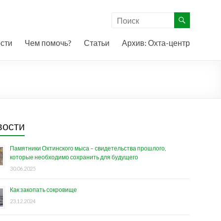
сти
Чем помочь?
Статьи
Архив: Охта-центр
вости
Памятники Охтинского мыса – свидетельства прошлого,
которые необходимо сохранить для будущего
30.06.2025
Как закопать сокровище
23.12.2024