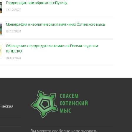
Градозащитники обратятся к Путину
16.12.2024
Монография о неолитических памятниках Охтинского мыса
02.12.2024
Обращение к председателю комиссии России по делам
ЮНЕСКО
24.08.2024
ическая
Вы можете свободно использовать