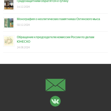
Градозащитники обратятся к Путину
16.12.2024
Монография о неолитических памятниках Охтинского мыса
02.12.2024
Обращение к председателю комиссии России по делам
ЮНЕСКО
24.08.2024