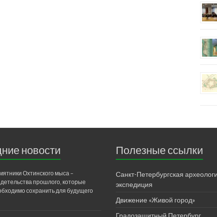
ние новости
Полезные ссылки
мятники Охтинского мыса –
Санкт-Петербургская археолог
идетельства прошлого, которые
экспедиция
обходимо сохранить для будущего
Движение «Живой город»
Градозащитный Петербург