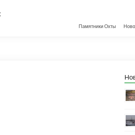
с
Памятники Охты
Ново
Но