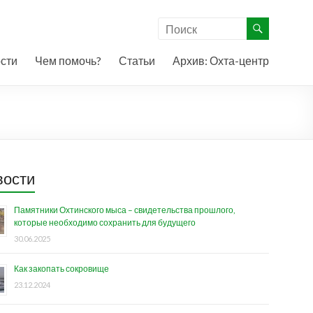
сти
Чем помочь?
Статьи
Архив: Охта-центр
вости
Памятники Охтинского мыса – свидетельства прошлого,
которые необходимо сохранить для будущего
30.06.2025
Как закопать сокровище
23.12.2024