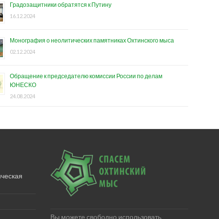
Градозащитники обратятся к Путину
16.12.2024
Монография о неолитических памятниках Охтинского мыса
02.12.2024
Обращение к председателю комиссии России по делам
ЮНЕСКО
24.08.2024
ическая
Вы можете свободно использовать