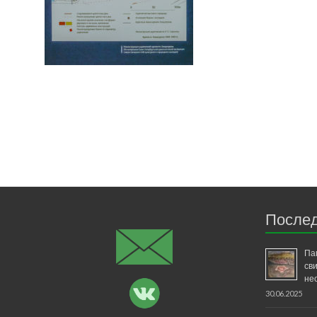
Послед
Па
св
не
30.06.2025