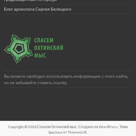
Блог археолога Сергея Белецкого
Вы можете свободно использовать информацию с этого сайта,
но не забывайте ставить ссылку.
Copyright © 2026
Спасем Охтинский мыс
. Создано на
WordPress
. Тема
Spacious от
ThemeGrill
.