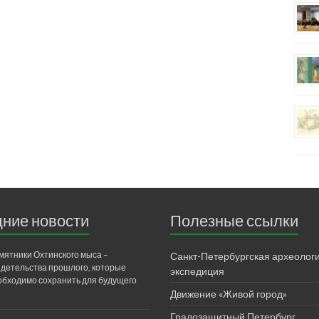
ние новости
Полезные ссылки
мятники Охтинского мыса –
Санкт-Петербургская археолог
идетельства прошлого, которые
экспедиция
обходимо сохранить для будущего
Движение «Живой город»
Градозащитный Петербург