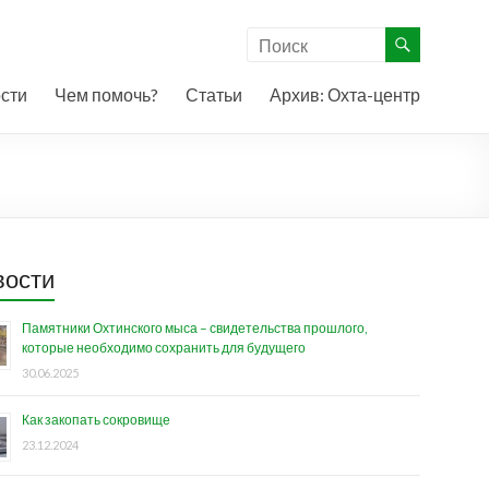
сти
Чем помочь?
Статьи
Архив: Охта-центр
вости
Памятники Охтинского мыса – свидетельства прошлого,
которые необходимо сохранить для будущего
30.06.2025
Как закопать сокровище
23.12.2024