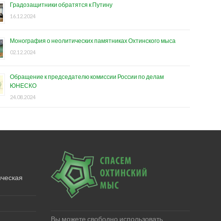
Градозащитники обратятся к Путину
16.12.2024
Монография о неолитических памятниках Охтинского мыса
02.12.2024
Обращение к председателю комиссии России по делам
ЮНЕСКО
24.08.2024
ическая
Вы можете свободно использовать