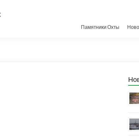
с
Памятники Охты
Ново
Но