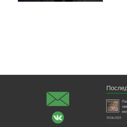
Послед
Па
св
не
30.06.2025